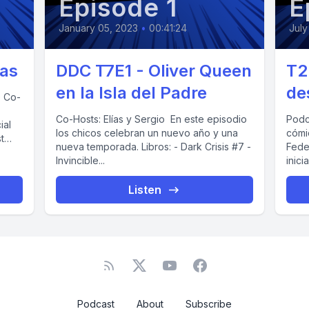
Episode 1
E
January 05, 2023
•
00:41:24
July
ías
DDC T7E1 - Oliver Queen
T2
en la Isla del Padre
de
-
Co-Hosts: Elías y Sergio En este episodio
Podc
los chicos celebran un nuevo año y una
cómic
nueva temporada. Libros: - Dark Crisis #7 -
Fede
Invincible...
inici
Listen
Podcast
About
Subscribe