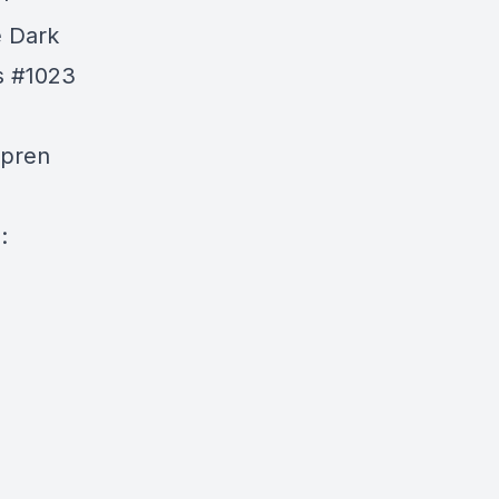
e Dark
s #1023
mpren
: