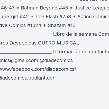
 #46-47 * Batman Beyond #45 * Justice Leagu
upergirl #42 * The Flash #758 * Action Comic
tive Comics #1024 * Shazam #13
_________________________ Libro de la semana Co
ibros Despedidas OUTRO MUSICAL
________________________ Información de contacto
omics@gmail.com
@diadecomics
/www.facebook.com/diadecomics/
/diadecomics.podiant.co/