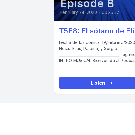
Episode 8
February 24, 2020
•
00:26:32
T5E8: El sótano de El
Fecha de los cómics: 19/Febrero/2020 Co
Hosts: Elías, Paloma, y Sergio
_________________________________ Tag inicial
INTRO MUSICAL Bienvenida al Podcast
“Día de Cómics” / Introducciones
Preguntas,...
Listen