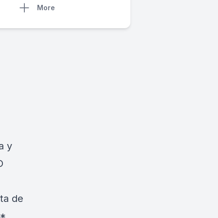
More
a y
O
ta de
 *