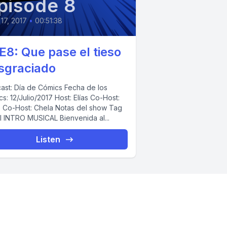
pisode 8
 17, 2017
•
00:51:38
E8: Que pase el tieso
sgraciado
ast: Día de Cómics Fecha de los
s: 12/Julio/2017 Host: Elías Co-Host:
 Co-Host: Chela Notas del show Tag
al INTRO MUSICAL Bienvenida al...
Listen