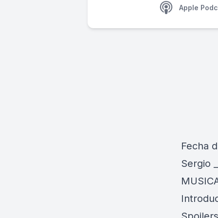
Apple Podc
Fecha d
Sergio _
MUSICAL
Introdu
Spoilers