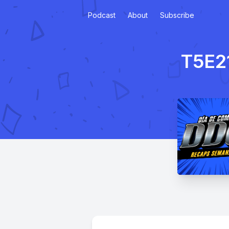
Podcast
About
Subscribe
T5E21