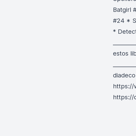
Batgirl
#24 * S
* Detec
_______
estos l
________
diadec
https:/
https:/