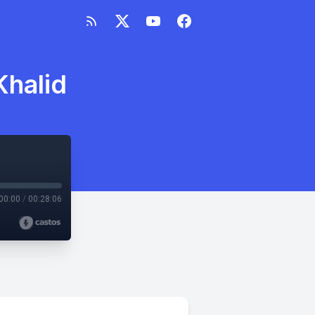
Khalid
00:00
/
00:28:06