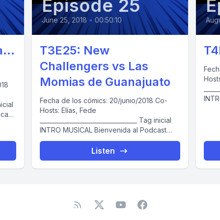
Episode 25
E
June 25, 2018
•
00:50:10
Augu
...
T3E25: New
T4
Challengers vs Las
Fecha
Momias de Guanajuato
Hosts
018
_______
INTRO MUSI
Fecha de los cómics: 20/junio/2018 Co-
“Día
Hosts: Elías, Fede
Pregu
_________________________________ Tag inicial
INTRO MUSICAL Bienvenida al Podcast
“Día de Cómics” / Introducciones Alerta de
Spoilers...
Listen