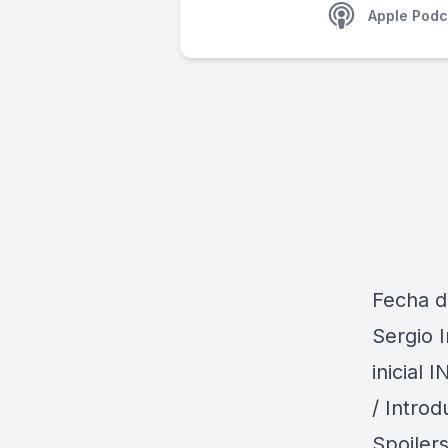
Apple Podc
Fecha d
Sergio I
inicial
/ Intro
Spoilers