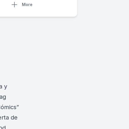
More
a y
Tag
Cómics”
erta de
ood