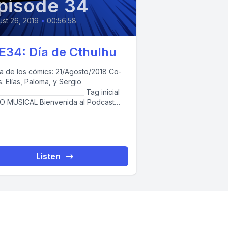
pisode 34
st 26, 2019
•
00:56:58
E34: Día de Cthulhu
 de los cómics: 21/Agosto/2018 Co-
: Elías, Paloma, y Sergio
__________________________ Tag inicial
CAL Bienvenida al Podcast
 de Cómics” / Introducciones
ntas,...
Listen