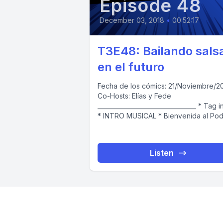
Episode 48
December 03, 2018
•
00:52:17
T3E48: Bailando salsa
en el futuro
Fecha de los cómics: 21/Noviembre/2
Co-Hosts: Elías y Fede
_________________________________ * Tag inicial
* INTRO MUSICAL * Bienvenida al Podcast
“Día de Cómics” /...
Listen