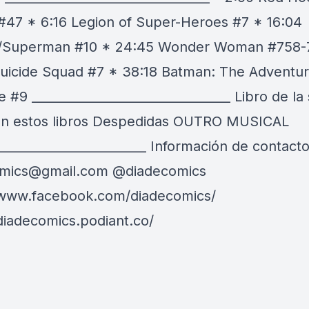
#47 * 6:16 Legion of Super-Heroes #7 * 16:04
/Superman #10 * 24:45 Wonder Woman #758-
uicide Squad #7 * 38:18 Batman: The Adventu
 #9 ________________________________ Libro de l
n estos libros Despedidas OUTRO MUSICAL
________________________ Información de contacto
omics@gmail.com
@diadecomics
/www.facebook.com/diadecomics/
/diadecomics.podiant.co/