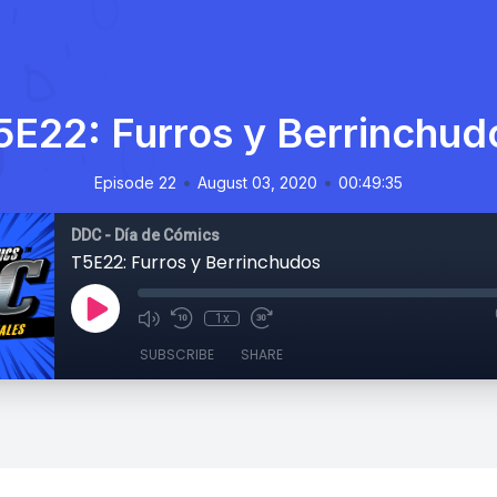
5E22: Furros y Berrinchud
•
•
Episode 22
August 03, 2020
00:49:35
DDC - Día de Cómics
T5E22: Furros y Berrinchudos
1x
SUBSCRIBE
SHARE