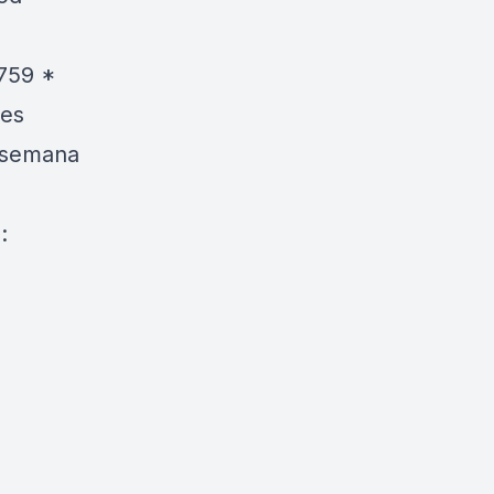
759 *
res
a semana
: