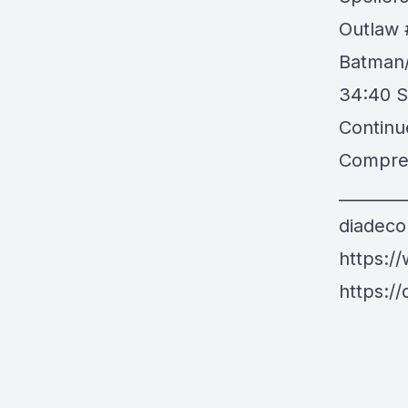
Outlaw 
Batman
34:40 S
Continue
Compre
________
diadec
https:/
https:/