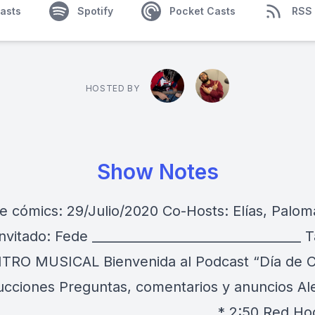
asts
Spotify
Pocket Casts
RSS
HOSTED BY
Show Notes
e cómics: 29/Julio/2020 Co-Hosts: Elías, Palom
nvitado: Fede _________________________________ 
 INTRO MUSICAL Bienvenida al Podcast “Día de 
ducciones Preguntas, comentarios y anuncios Al
 _________________________________ * 2:50 Red H