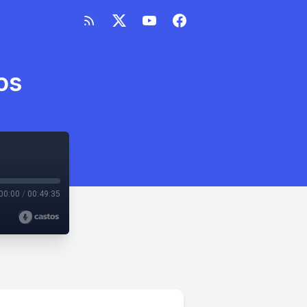
os
00:00
/
00:49:35